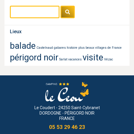
Lieux
balade
Castelnaud
gabares
histoire
plus beaux villages de France
périgord noir
visite
Sarlat
vacances
Vézac
Le Coudert - 24250 Saint-Cybranet
DORDOGNE - PÉRIGORD NOIR
FRANCE
05 53 29 46 23